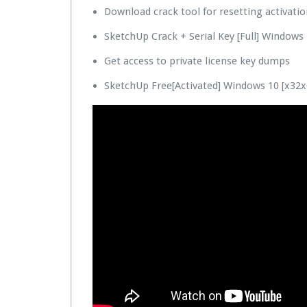
Download crack tool for resetting activati
SketchUp Crack + Serial Key [Full] Windows
Get access to private license key dumps
SketchUp Free[Activated] Windows 10 [x32x6