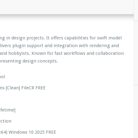
g in design projects. It offers capabilities for swift model
delivers plugin support and integration with rendering and
 and hobbyists. Known for fast workflows and collaboration
 presenting design concepts.
ool
ns [Clean] FileCR FREE
ifetime]
ection
2x64) Windows 10 2025 FREE