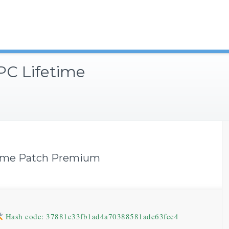
PC Lifetime
etime Patch Premium
Hash code: 37881c33fb1ad4a70388581adc63fcc4