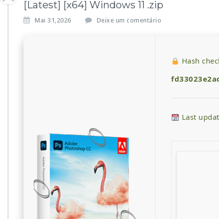
[Latest] [x64] Windows 11 .zip
Mai 31,2026
Deixe um comentário
Hash chec
fd33023e2a
Last upda