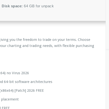
Disk space:
64 GB for unpack
giving you the freedom to trade on your terms. Choose
your charting and trading needs, with flexible purchasing
64) no Virus 2026
d 64-bit software architectures
(x86x64) [Patch] 2026 FREE
l placement
] FREE