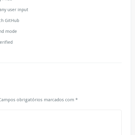
any user input
tch GitHub
und mode
erified
ampos obrigatórios marcados com
*